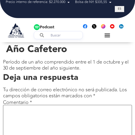
Precio interno de referencia: $2.270.000
Bolsa de NY: $335,55
Tasa de cam
ES
Podcast
Año Cafetero
Período de un año comprendido entre el 1 de octubre y el
30 de septiembre del año siguiente.
Deja una respuesta
Tu dirección de correo electrónico no será publicada.
Los
campos obligatorios están marcados con
*
Comentario
*