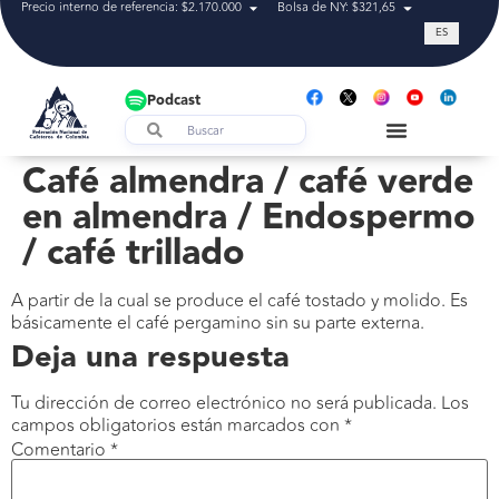
Precio interno de referencia: $2.170.000
Bolsa de NY: $321,65
Tasa de cam
ES
Podcast
Café almendra / café verde
en almendra / Endospermo
/ café trillado
A partir de la cual se produce el café tostado y molido. Es
básicamente el café pergamino sin su parte externa.
Deja una respuesta
Tu dirección de correo electrónico no será publicada.
Los
campos obligatorios están marcados con
*
Comentario
*