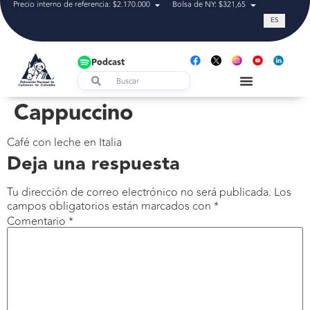
Precio interno de referencia: $2.170.000
Bolsa de NY: $321,65
Tasa de cam
ES
Podcast
Cappuccino
Café con leche en Italia
Deja una respuesta
Tu dirección de correo electrónico no será publicada.
Los
campos obligatorios están marcados con
*
Comentario
*