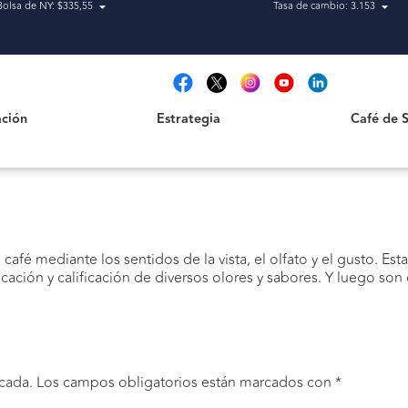
Bolsa de NY: $335,55
Tasa de cambio: 3.153
Estrategia
Café de San
t
ción
Estrategia
Café de 
café mediante los sentidos de la vista, el olfato y el gusto. 
icación y calificación de diversos olores y sabores. Y luego son
cada.
Los campos obligatorios están marcados con
*