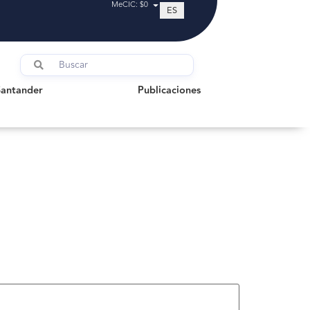
MeCIC: $0
ES
tander
Publicaciones
Santander
Publicaciones