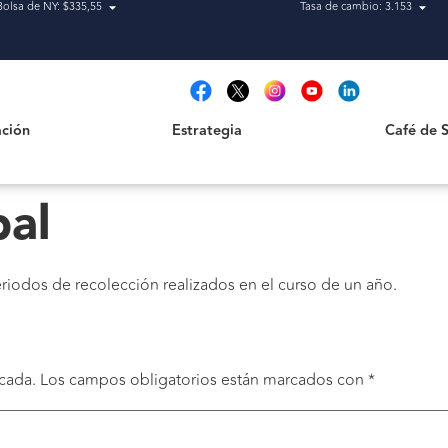
Bolsa de NY: $335,55
Tasa de cambio: 3.153
Estrategia
Café de San
t
ción
Estrategia
Café de 
pal
iodos de recolección realizados en el curso de un año.
cada.
Los campos obligatorios están marcados con
*