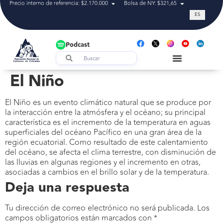
Precio interno de referencia: $2.170.000
Bolsa de NY: $321,65
Tasa de cam
ES
Podcast
El Niño
El Niño es un evento climático natural que se produce por
la interacción entre la atmósfera y el océano; su principal
característica es el incremento de la temperatura en aguas
superficiales del océano Pacífico en una gran área de la
región ecuatorial. Como resultado de este calentamiento
del océano, se afecta el clima terrestre, con disminución de
las lluvias en algunas regiones y el incremento en otras,
asociadas a cambios en el brillo solar y de la temperatura.
Deja una respuesta
Tu dirección de correo electrónico no será publicada.
Los
campos obligatorios están marcados con
*