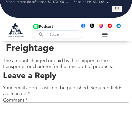
Precio interno de referencia: $2.170.000
Bolsa de NY: $321,65
Tasa de cam
EN
Podcast
Freightage
The amount charged or paid by the shipper to the
transporter or charterer for the transport of products.
Leave a Reply
Your email address will not be published.
Required fields
are marked
*
Comment
*