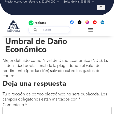
Precio interno de referencia: $2.270.000
Bolsa de NY: $335,55
Tasa de cam
ES
Podcast
Umbral de Daño
Económico
Mejor definido como Nivel de Daño Económico (NDE). Es
la densidad poblacional de la plaga donde el valor del
rendimiento (producción) salvado cubre los gastos del
control.
Deja una respuesta
Tu dirección de correo electrónico no será publicada.
Los
campos obligatorios están marcados con
*
Comentario
*