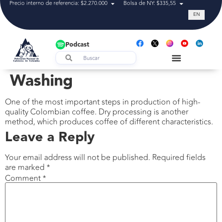
Precio interno de referencia: $2.270.000
Bolsa de NY: $335,55
Tasa de cam
EN
Podcast
Washing
One of the most important steps in production of high-
quality Colombian coffee. Dry processing is another
method, which produces coffee of different characteristics.
Leave a Reply
Your email address will not be published.
Required fields
are marked
*
Comment
*