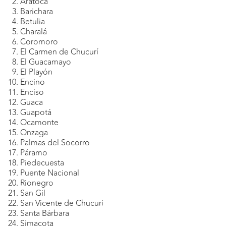
Aratoca
Barichara
Betulia
Charalá
Coromoro
El Carmen de Chucurí
El Guacamayo
El Playón
Encino
Enciso
Guaca
Guapotá
Ocamonte
Onzaga
Palmas del Socorro
Páramo
Piedecuesta
Puente Nacional
Rionegro
San Gil
San Vicente de Chucurí
Santa Bárbara
Simacota