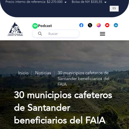
Precio interno de referencia: $2.270.000
Bolsa de NY: $335,55
Tasa de cam
ES
Podcast
Inicio
|
Noticias
|
30 municipios cafeteros de
Santander beneficiarios del
FAIA
30 municipios cafeteros
de Santander
beneficiarios del FAIA