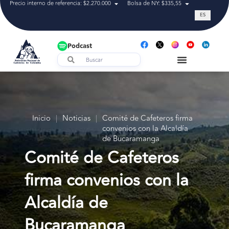
Precio interno de referencia: $2.270.000
Bolsa de NY: $335,55
Tasa de cam
ES
Podcast
Inicio
|
Noticias
|
Comité de Cafeteros firma
convenios con la Alcaldía
de Bucaramanga
Comité de Cafeteros
firma convenios con la
Alcaldía de
Bucaramanga