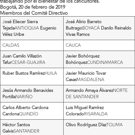
trabajando por el bienestar de los caficultores.
Bogotá, 20 de febrero de 2019
Miembros del Comité Directivo
J
osé Eliecer Sierra
José Alirio Barreto
Tejada
ANTIOQUIA
Eugenio
Buitrago
BOYACÁ
Danilo Reinaldo
Vélez Uribe
Vivas Ramos
CALDAS
CAUCA
Juan Camilo Villazón
Javier Bohórquez
Tafur
CESAR-GUAJIRA
Bohórquez
CUNDINAMARCA
Ruber Bustos Ramírez
HUILA
Javier Mauricio Tovar
Casas
MAGDALENA
Jesús Armando Benavides
Armando Amaya Álvarez
NORTE
Portilla
NARIÑO
DE SANTANDER
Carlos Alberto Cardona
Luis Miguel Ramírez
Cardona
QUINDÍO
Colorado
RISARALDA
Héctor Santos
Olivo Rodríguez Díaz
TOLIMA
Galvis
SANTANDER