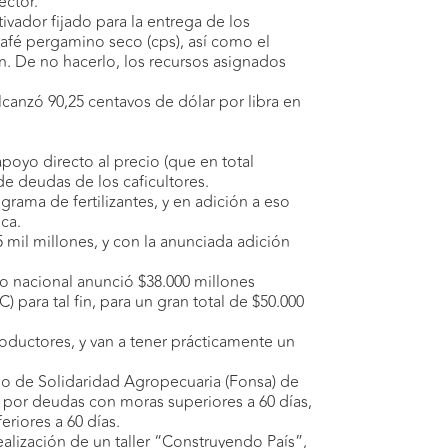
ector.
vador fijado para la entrega de los
café pergamino seco (cps), así como el
n. De no hacerlo, los recursos asignados
canzó 90,25 centavos de dólar por libra en
poyo directo al precio (que en total
de deudas de los caficultores.
rama de fertilizantes, y en adición a eso
ca.
5 mil millones, y con la anunciada adición
rno nacional anunció $38.000 millones
para tal fin, para un gran total de $50.000
roductores, y van a tener prácticamente un
ndo de Solidaridad Agropecuaria (Fonsa) de
s por deudas con moras superiores a 60 días,
riores a 60 días.
ealización de un taller “Construyendo País”,