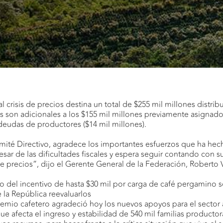
l crisis de precios destina un total de $255 mil millones distrib
es son adicionales a los $155 mil millones previamente asignado
e deudas de productores ($14 mil millones).
mité Directivo, agradece los importantes esfuerzos que ha hec
sar de las dificultades fiscales y espera seguir contando con 
 precios”, dijo el Gerente General de la Federación, Roberto V
 del incentivo de hasta $30 mil por carga de café pergamino sec
 la República reevaluarlos
gremio cafetero agradeció hoy los nuevos apoyos para el secto
 que afecta el ingreso y estabilidad de 540 mil familias product