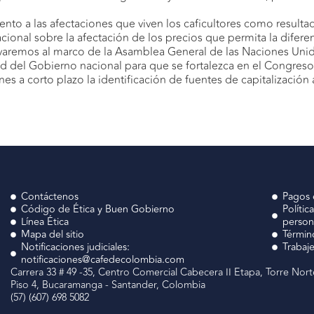
atento a las afectaciones que viven los caficultores como resulta
cional sobre la afectación de los precios que permita la difere
llevaremos al marco de la Asamblea General de las Naciones Unid
ad del Gobierno nacional para que se fortalezca en el Congres
s a corto plazo la identificación de fuentes de capitalización 
Contáctenos
Pagos 
Código de Ética y Buen Gobierno
Polític
Línea Ética
person
Mapa del sitio
Términ
Notificaciones judiciales:
Trabaj
notificaciones@cafedecolombia.com
Carrera 33 # 49 -35, Centro Comercial Cabecera II Etapa, Torre Nort
Piso 4, Bucaramanga - Santander, Colombia
(57) (607) 698 5082