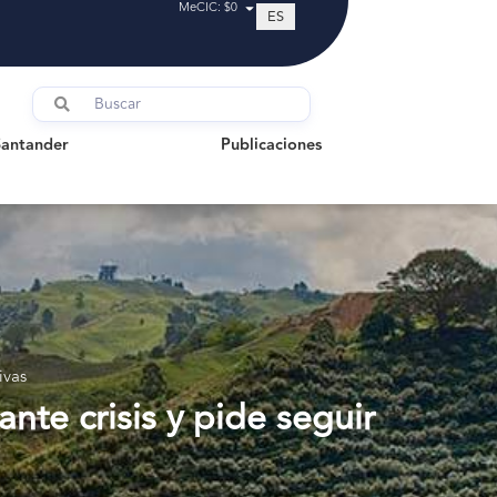
MeCIC: $0
ES
tander
Publicaciones
Santander
Publicaciones
ivas
te crisis y pide seguir