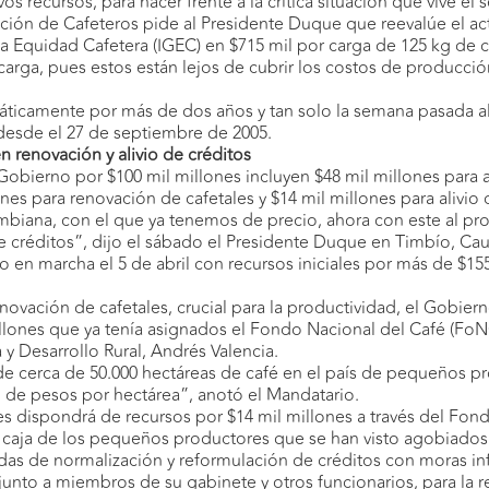
s recursos, para hacer frente a la crítica situación que vive el s
ción de Cafeteros pide al Presidente Duque que reevalúe el acti
a Equidad Cafetera (IGEC) en $715 mil por carga de 125 kg de 
arga, pues estos están lejos de cubrir los costos de producció
áticamente por más de dos años y tan solo la semana pasada al
 desde el 27 de septiembre de 2005.
n renovación y alivio de créditos
Gobierno por $100 mil millones incluyen $48 mil millones para a
ones para renovación de cafetales y $14 mil millones para alivio 
mbiana, con el que ya tenemos de precio, ahora con este al prog
de créditos”, dijo el sábado el Presidente Duque en Timbío, Cau
so en marcha el 5 de abril con recursos iniciales por más de $15
renovación de cafetales, crucial para la productividad, el Gobie
lones que ya tenía asignados el Fondo Nacional del Café (FoNC) 
a y Desarrollo Rural, Andrés Valencia.
 de cerca de 50.000 hectáreas de café en el país de pequeños p
ón de pesos por hectárea”, anotó el Mandatario.
ores dispondrá de recursos por $14 mil millones a través del Fo
de caja de los pequeños productores que se han visto agobiado
das de normalización y reformulación de créditos con moras infe
 junto a miembros de su gabinete y otros funcionarios, para la r