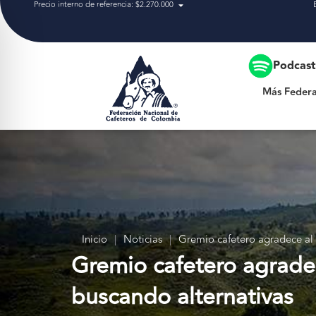
Precio interno de referencia: $2.270.000
Más Federación
Podcas
Más Federa
Inicio
|
Noticias
|
Gremio cafetero agradece al 
Gremio cafetero agradec
buscando alternativas