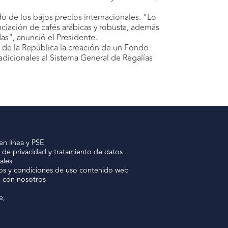
do de los bajos precios internacionales. “Lo
nciación de cafés arábicas y robusta, además
as”, anunció el Presidente.
o de la República la creación de un Fondo
adicionales al Sistema General de Regalías
en línea y PSE
a de privacidad y tratamiento de datos
ales
os y condiciones de uso contenido web
e con nosotros
e,