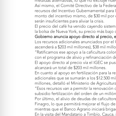
medidas alternativas, lo que no excluye nuevo
Así mismo, el Comité Directivo de la Federa
recursos del Incentivo Gubernamental para l
monto del incentivo mismo, de $30 mil por c
serán insuficientes para aliviar la crisis.
El precio del café ha venido cayendo sistem
la bolsa de Nueva York, su precio más bajo
Gobierno anuncia apoyo directo al precio, e
Los recursos adicionales anunciados por el 
ascenderá a $203 mil millones), $38 mil mill
“Ratificamos ese apoyo a la caficultura colo
con el programa de alivio y refinanciación 
El apoyo directo al precio vía el IGEC se pu
alcanzará un total de $203 mil millones.
En cuanto al apoyo en fertilización para la 
adicionales que se sumarán a los $12.500 mil
millones, detalló el Ministerio de Agricultur
“Esos recursos van a permitir la renovación
subsidio fertilización del orden de un mill
Por último, el alivio de deudas de caficult
Finagro, lo que permitirá mejorar el flujo 
mientras que el Banco Agrario iniciará briga
En la visita del Mandatario a Timbío, Cauca,