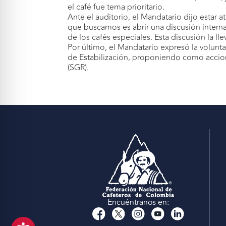
el café fue tema prioritario.
Ante el auditorio, el Mandatario dijo estar 
que buscamos es abrir una discusión interna
de los cafés especiales. Esta discusión la 
Por último, el Mandatario expresó la volunt
de Estabilización, proponiendo como accione
(SGR).
Encuéntranos en: