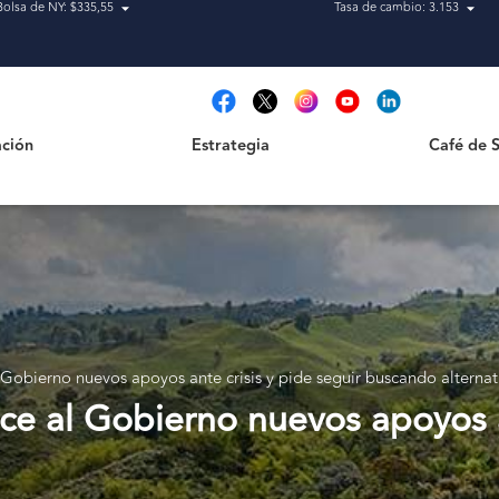
Bolsa de NY: $335,55
Tasa de cambio: 3.153
Estrategia
Café de San
t
ción
Estrategia
Café de 
Gobierno nuevos apoyos ante crisis y pide seguir buscando alternat
e al Gobierno nuevos apoyos an