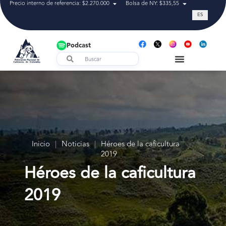
Precio interno de referencia: $2.270.000
Bolsa de NY: $335,55
Tasa de cam
ES
Podcast
Inicio
|
Noticias
|
Héroes de la caficultura
2019
Héroes de la caficultura
2019