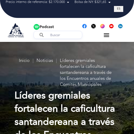
Precio interno de referencia: $2.170.000
Bolsa de NY: $321,65
Tasa de cam
ES
Podcast
Inicio
|
Noticias
|
Líderes gremiales
fortalecen la caficultura
santandereana a través de
los Encuentros anuales de
Comités Municipales
Líderes gremiales
fortalecen la caficultura
santandereana a través