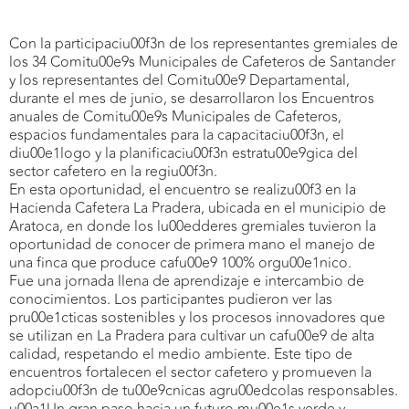
Con la participaciu00f3n de los representantes gremiales de
los 34 Comitu00e9s Municipales de Cafeteros de Santander
y los representantes del Comitu00e9 Departamental,
durante el mes de junio, se desarrollaron los Encuentros
anuales de Comitu00e9s Municipales de Cafeteros,
espacios fundamentales para la capacitaciu00f3n, el
diu00e1logo y la planificaciu00f3n estratu00e9gica del
sector cafetero en la regiu00f3n.
En esta oportunidad, el encuentro se realizu00f3 en la
Hacienda Cafetera La Pradera, ubicada en el municipio de
Aratoca, en donde los lu00edderes gremiales tuvieron la
oportunidad de conocer de primera mano el manejo de
una finca que produce cafu00e9 100% orgu00e1nico.
Fue una jornada llena de aprendizaje e intercambio de
conocimientos. Los participantes pudieron ver las
pru00e1cticas sostenibles y los procesos innovadores que
se utilizan en La Pradera para cultivar un cafu00e9 de alta
calidad, respetando el medio ambiente. Este tipo de
encuentros fortalecen el sector cafetero y promueven la
adopciu00f3n de tu00e9cnicas agru00edcolas responsables.