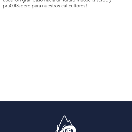
u00a1Un gran paso hacia un futuro mu00e1s verde y
pru00f3spero para nuestros caficultores!